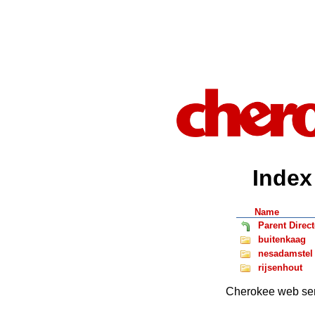
Index 
Name
Parent Direct
buitenkaag
nesadamstel
rijsenhout
Cherokee web ser